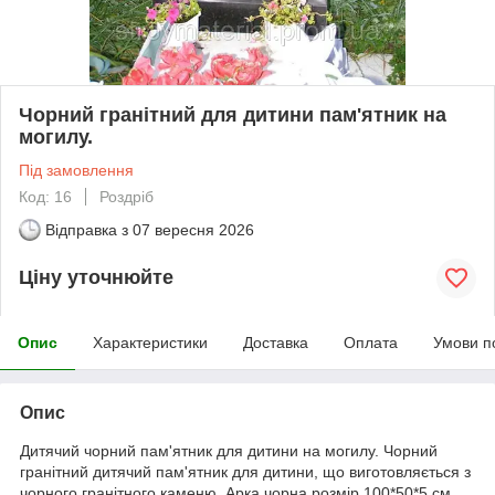
Чорний гранітний для дитини пам'ятник на
могилу.
Під замовлення
Код: 16
Роздріб
Відправка з
07 вересня 2026
Ціну уточнюйте
Опис
Характеристики
Доставка
Оплата
Умови п
Опис
Дитячий чорний пам'ятник для дитини на могилу. Чорний
гранітний дитячий пам'ятник для дитини, що виготовляється з
чорного гранітного каменю. Арка чорна розмір 100*50*5 см,