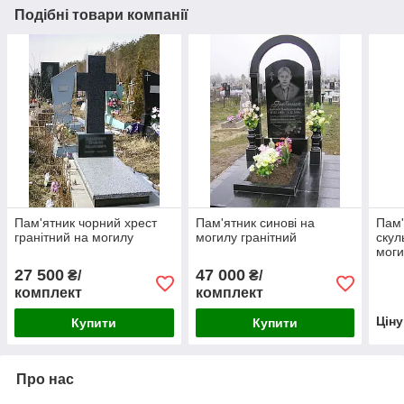
Подібні товари компанії
Пам'ятник чорний хрест
Пам'ятник синові на
Пам'
гранітний на могилу
могилу гранітний
скул
моги
27 500
47 000
₴/
₴/
комплект
комплект
Цін
Купити
Купити
Про нас