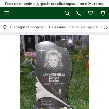
Гранітні вироби від граніт стройматеріали ми в Житомирі, а
Товари та послуги
Пам'ятники гранітні мармурові
Ди