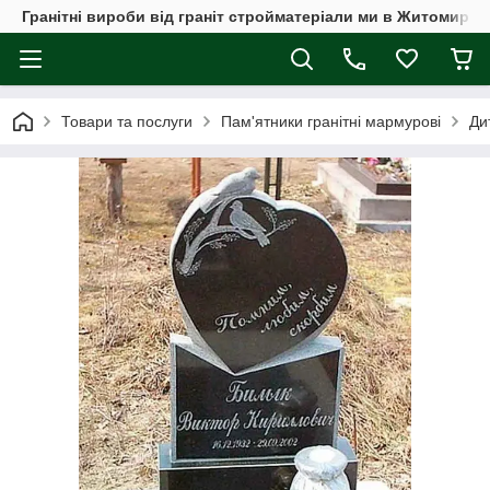
Гранітні вироби від граніт стройматеріали ми в Житомирі, а
Товари та послуги
Пам'ятники гранітні мармурові
Ди