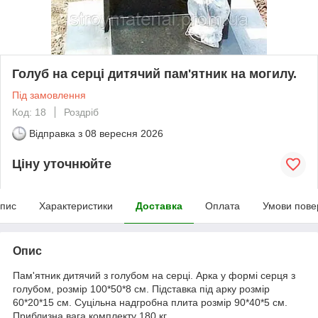
Голуб на серці дитячий пам'ятник на могилу.
Під замовлення
Код: 18
Роздріб
Відправка з
08 вересня 2026
Ціну уточнюйте
пис
Характеристики
Доставка
Оплата
Умови пове
Опис
Пам'ятник дитячий з голубом на серці. Арка у формі серця з
голубом, розмір 100*50*8 см. Підставка під арку розмір
60*20*15 см. Суцільна надгробна плита розмір 90*40*5 см.
Приблизна вага комплекту 180 кг.