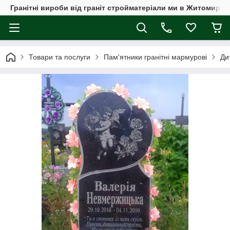
Гранітні вироби від граніт стройматеріали ми в Житомирі, а
Товари та послуги
Пам'ятники гранітні мармурові
Ди