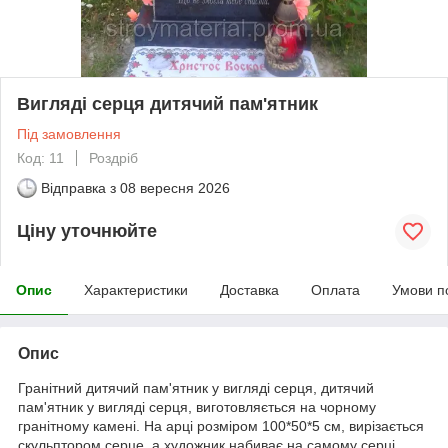
Вигляді серця дитячий пам'ятник
Під замовлення
Код: 11
Роздріб
Відправка з
08 вересня 2026
Ціну уточнюйте
Опис
Характеристики
Доставка
Оплата
Умови п
Опис
Гранітний дитячий пам'ятник у вигляді серця, дитячий
пам'ятник у вигляді серця, виготовляється на чорному
гранітному камені. На арці розміром 100*50*5 см, вирізається
скульптором серце, а художник набиває на самому серці