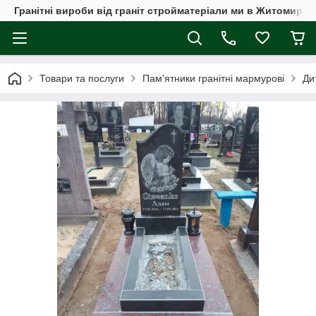
Гранітні вироби від граніт стройматеріали ми в Житомирі, а
Товари та послуги
Пам'ятники гранітні мармурові
Ди