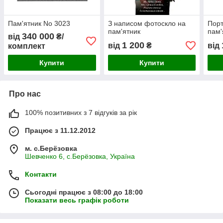
Пам'ятник No 3023
З написом фотоскло на
Порт
пам'ятник
пам'
340 000
від
₴/
1 200
від
₴
від
комплект
Купити
Купити
Про нас
100% позитивних з 7 відгуків за рік
Працює з 11.12.2012
м. с.Берёзовка
Шевченко 6, с.Берёзовка, Україна
Контакти
Сьогодні працює з 08:00 до 18:00
Показати весь графік роботи