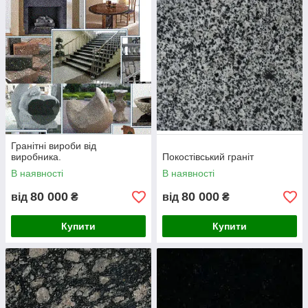
тільки алмаз. Український граніт одні з найкращих у світі як за
декоративними так і фізико-хімічними властивостями. У всіх
дуже хороші показники по стираності та водопоглинанні
відповідно до зносостійкості та морозостійкості. За щільністю
український граніт перевершує китайські, індійські та
бразильські граніт. Граніт іноді називають вічним, тому що
перші ознаки руйнування якісного граніту виявляються лише
через 500 років.
Гранітні вироби від
виробника.
Покостівський граніт
В наявності
В наявності
80 000
80 000
від
₴
від
₴
Купити
Купити