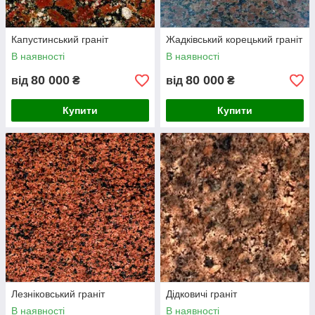
Капустинський граніт
Жадківський корецький граніт
В наявності
В наявності
80 000
80 000
від
₴
від
₴
Купити
Купити
Лезніковський граніт
Дідковичі граніт
В наявності
В наявності