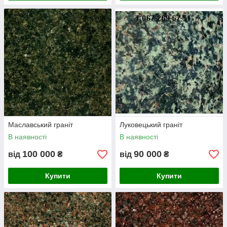
Маславський граніт
Луковецький граніт
В наявності
В наявності
100 000
90 000
від
₴
від
₴
Купити
Купити