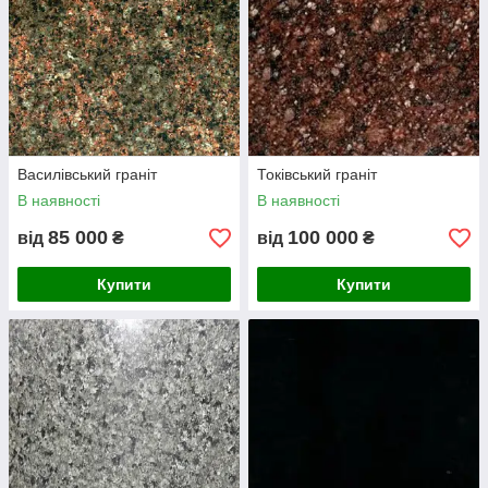
Василівський граніт
Токівський граніт
В наявності
В наявності
85 000
100 000
від
₴
від
₴
Купити
Купити