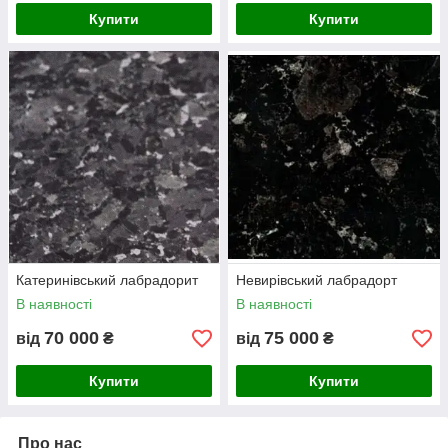
Купити
Купити
Катеринівський лабрадорит
Невирівський лабрадорт
В наявності
В наявності
70 000
75 000
від
₴
від
₴
Купити
Купити
Про нас