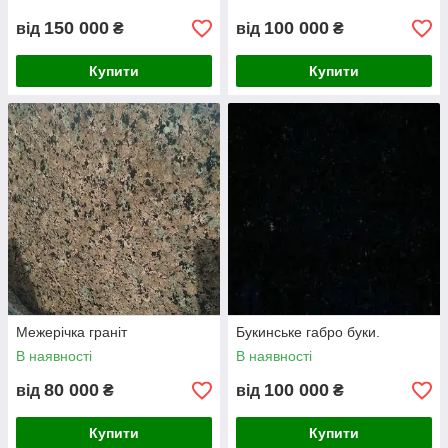
150 000
100 000
від
₴
від
₴
Купити
Купити
Межерічка граніт
Букинське габро буки.
В наявності
В наявності
80 000
100 000
від
₴
від
₴
Купити
Купити