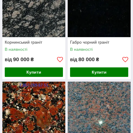
Корнинський граніт
Габро чорний граніт
В наявності
В наявності
90 000
80 000
від
₴
від
₴
Купити
Купити