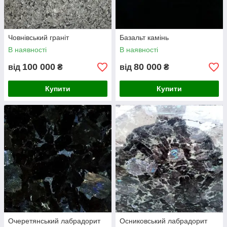
Човнівський граніт
Базальт камінь
В наявності
В наявності
100 000
80 000
від
₴
від
₴
Купити
Купити
Очеретянський лабрадорит
Осниковський лабрадорит