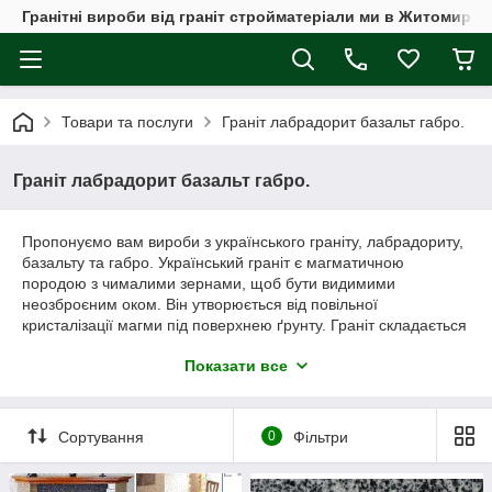
Гранітні вироби від граніт стройматеріали ми в Житомирі, а
Товари та послуги
Граніт лабрадорит базальт габро.
Граніт лабрадорит базальт габро.
Пропонуємо вам вироби з українського граніту, лабрадориту,
базальту та габро. Український граніт є магматичною
породою з чималими зернами, щоб бути видимими
неозброєним оком. Він утворюється від повільної
кристалізації магми під поверхнею ґрунту. Граніт складається
в основному з кварцу та польового шпату з невеликою
Показати все
кількістю слюди, амфіболів та інших мінералів. Ви можете
замовити у нас вироби з граніту лабрадориту, габро, та
базальту, які ми виготовляємо саме це стільниці, плитку,
бруківка, бордюри, сходи, кулі вази, балясини, пам'ятники та
Сортування
0
Фільтри
багато іншого. Граніт або лабрадорит і габро базальт, це дуже
популярний камінь через свою довговічність, твердіше за них