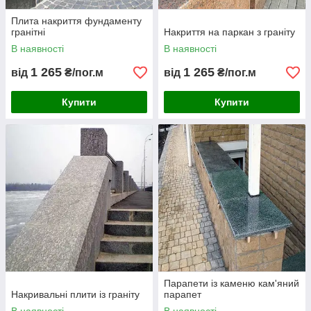
Плита накриття фундаменту
гранітні
Накриття на паркан з граніту
В наявності
В наявності
1 265
1 265
від
₴/пог.м
від
₴/пог.м
Купити
Купити
Парапети із каменю кам'яний
Накривальні плити із граніту
парапет