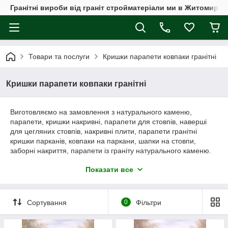
Гранітні вироби від граніт стройматеріали ми в Житомирі, а
Товари та послуги
Кришки парапети ковпаки гранітні
Кришки парапети ковпаки гранітні
Виготовляємо на замовлення з натурального каменю,
парапети, кришки накривні, парапети для стовпів, наверші
для цегляних стовпів, накривні плити, парапети гранітні
кришки парканів, ковпаки на паркани, шапки на стовпи,
заборні накриття, парапети із граніту натурального каменю.
Кришки, ковпаки, шапки, накриття, для огорож, терас.
Показати все
Доступні розміри ковпаків для огорож 490х490, 390х390,
450х450, 310x310, 310x445, 445x445, 445x585, виготовляємо
ковпаки парапети плитку, також за Вашими розмірами,
ескізами кресленнями. При будівництві паркану Вам
Сортування
0
Фільтри
обов'язково знадобляться надійні та міцні ковпаки парапети
на паркан. Ковпаки, парапети відіграють дуже важливу роль і