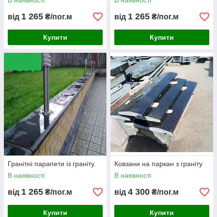
В наявності
В наявності
1 265
1 265
від
₴/пог.м
від
₴/пог.м
Купити
Купити
Гранітні парапети із граніту.
Ковзани на паркан з граніту
В наявності
В наявності
1 265
4 300
від
₴/пог.м
від
₴/пог.м
Купити
Купити